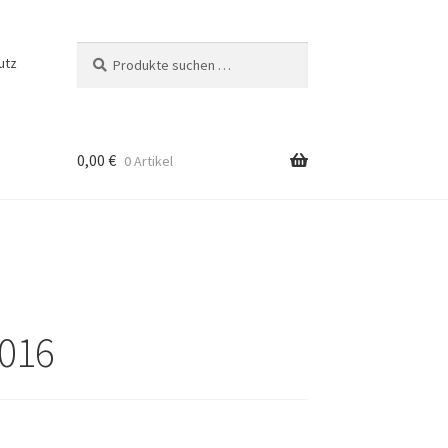
Suchen
Suchen
utz
nach:
0,00
€
0 Artikel
m
ng
2016