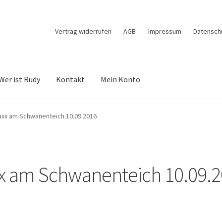
Vertrag widerrufen
AGB
Impressum
Datensch
Wer ist Rudy
Kontakt
Mein Konto
um
Conny Kanik
Datenschutz
Echtheit von Bewertungen
Impressu
axx am Schwanenteich 10.09.2016
osten
Vertrag widerrufen
Warenkorb
Wer ist Rudy
Widerrufsbelehru
xx am Schwanenteich 10.09.