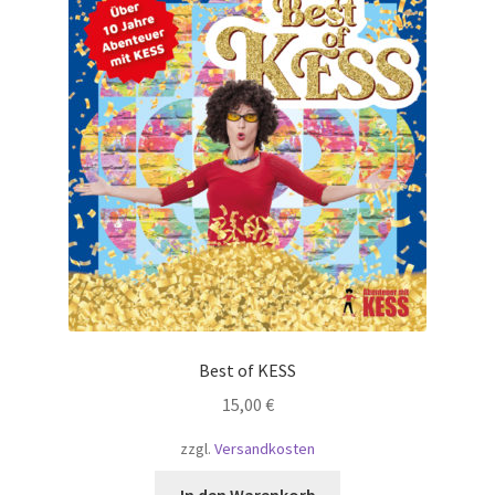
Echtheit von Bewertungen
Impressum
Kasse
Kontakt
Künstler
Mein Konto
Best of KESS
Versandkosten
15,00
€
Vertrag widerrufen
zzgl.
Versandkosten
Warenkorb
In den Warenkorb