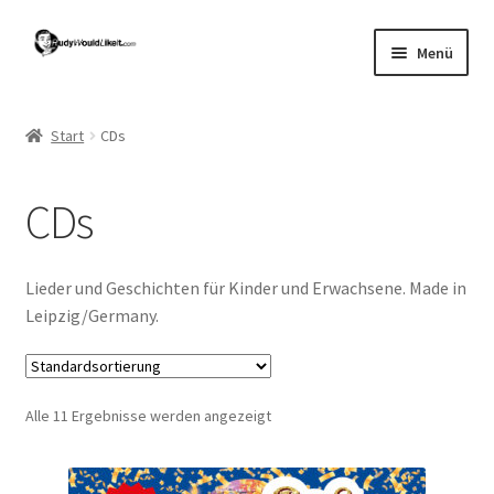
Zur
Zum
Menü
Navigation
Inhalt
springen
springen
Start
Start
CDs
Abenteuer mit KESS
CDs
Shop
AGB
Lieder und Geschichten für Kinder und Erwachsene. Made in
Leipzig/Germany.
AGB * Impressum
Conny Kanik
Alle 11 Ergebnisse werden angezeigt
Datenschutz