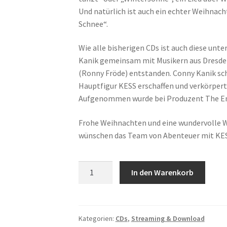
Und natürlich ist auch ein echter Weihnacht
Schnee“.
Wie alle bisherigen CDs ist auch diese unte
Kanik gemeinsam mit Musikern aus Dresd
(Ronny Fröde) entstanden. Conny Kanik schr
Hauptfigur KESS erschaffen und verkörpert
Aufgenommen wurde bei Produzent The Em
Frohe Weihnachten und eine wundervolle W
wünschen das Team von Abenteuer mit KE
Weihnachts-
In den Warenkorb
Winterlieder
Menge
Kategorien:
CDs
,
Streaming & Download