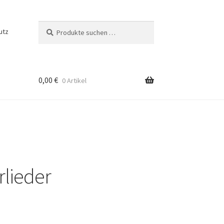
Suchen
Suchen
utz
nach:
0,00
€
0 Artikel
m
ng
lieder