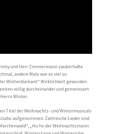
ommy und Herr Zimmermann zauberhafte
hmal, andere Male war es viel zu
Der Winterdiamant“ Wirklichkeit geworden.
szeiten völlig durcheinander und gemeinsam
 Herrn Winter.
ten Titel der Weihnachts- und Wintermusicals
studio aufgenommen. Zahlreiche Lieder sind
 Märchenwald“, „Ho ho der Weihnachtsmann
interschlaf, Winterstarre und Winterruhe.