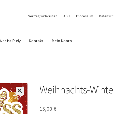
Vertrag widerrufen
AGB
Impressum
Datensch
Wer ist Rudy
Kontakt
Mein Konto
um
Conny Kanik
Datenschutz
Echtheit von Bewertungen
Impressu
osten
Vertrag widerrufen
Warenkorb
Wer ist Rudy
Widerrufsbelehru
Weihnachts-Winter
🔍
15,00
€